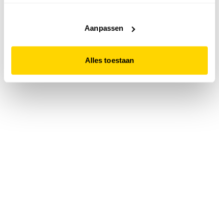
accepteert. Dit doe je door op "Alles toestaan" te klikken.
Liever geen cookies? Hou er dan rekening mee dat de
website niet optimaal functioneert.
Aanpassen
Alles toestaan