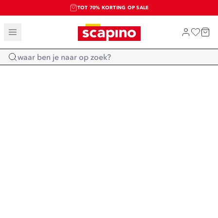
TOT 70% KORTING OP SALE
SALE: LAATSTE KANS!
SHOP NIEUW
Home