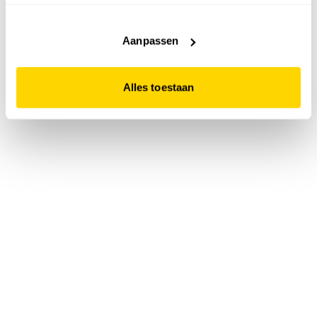
accepteert. Dit doe je door op "Alles toestaan" te klikken.
Liever geen cookies? Hou er dan rekening mee dat de
website niet optimaal functioneert.
Aanpassen
Alles toestaan