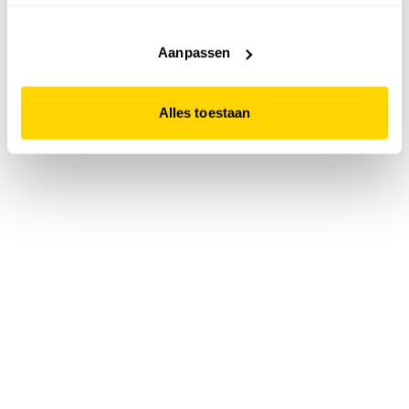
accepteert. Dit doe je door op "Alles toestaan" te klikken.
Liever geen cookies? Hou er dan rekening mee dat de
website niet optimaal functioneert.
Aanpassen
Alles toestaan