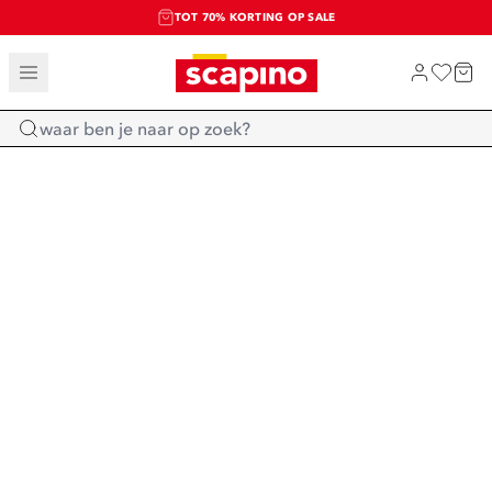
TOT 70% KORTING OP SALE
SALE: LAATSTE KANS!
SHOP NIEUW
Home