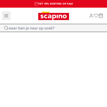
TOT 70% KORTING OP SALE
SALE: LAATSTE KANS!
SHOP NIEUW
Home