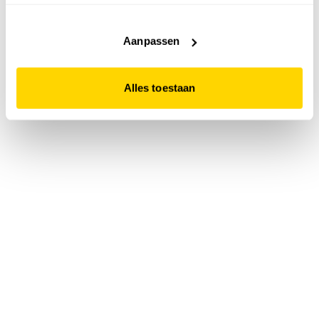
accepteert. Dit doe je door op "Alles toestaan" te klikken.
Liever geen cookies? Hou er dan rekening mee dat de
website niet optimaal functioneert.
Aanpassen
Alles toestaan