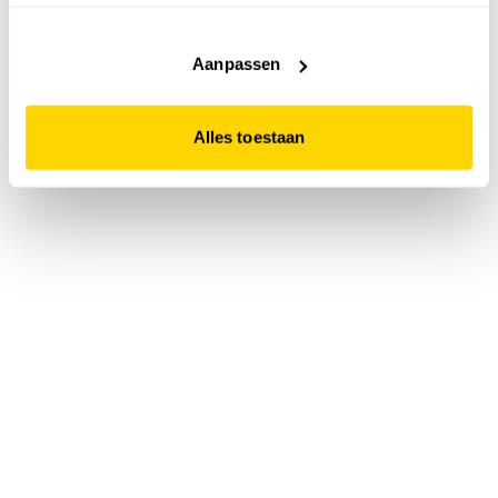
accepteert. Dit doe je door op "Alles toestaan" te klikken.
Liever geen cookies? Hou er dan rekening mee dat de
website niet optimaal functioneert.
Aanpassen
Alles toestaan