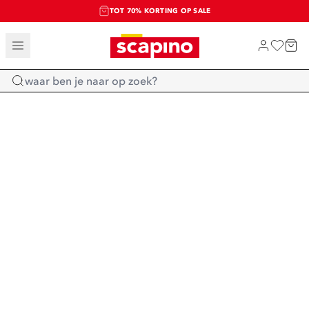
TOT 70% KORTING OP SALE
SALE: LAATSTE KANS!
SHOP NIEUW
Home