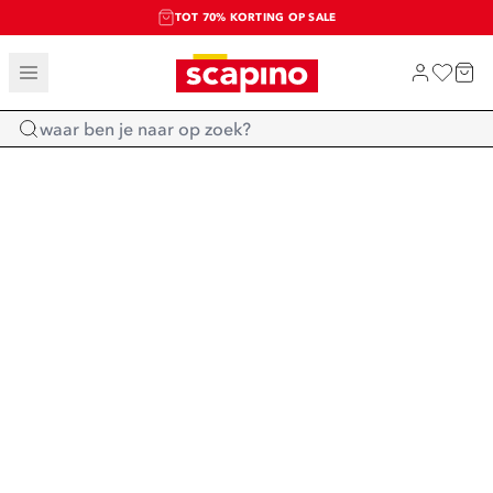
TOT 70% KORTING OP SALE
SALE: LAATSTE KANS!
SHOP NIEUW
Home