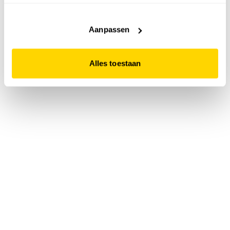
accepteert. Dit doe je door op "Alles toestaan" te klikken.
Liever geen cookies? Hou er dan rekening mee dat de
website niet optimaal functioneert.
Aanpassen
Alles toestaan