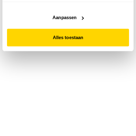
accepteert. Dit doe je door op "Alles toestaan" te klikken.
Liever geen cookies? Hou er dan rekening mee dat de
website niet optimaal functioneert.
Aanpassen
Alles toestaan