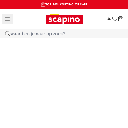
TOT 70% KORTING OP SALE
SALE: LAATSTE KANS!
SHOP NIEUW
Home