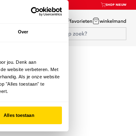
SHOP NIEUW
mijn account
favorieten
winkelmand
Over
oor jou. Denk aan
 de website verbeteren. Met
rhandig. Als je onze website
op "Alles toestaan" te
ert.
Alles toestaan