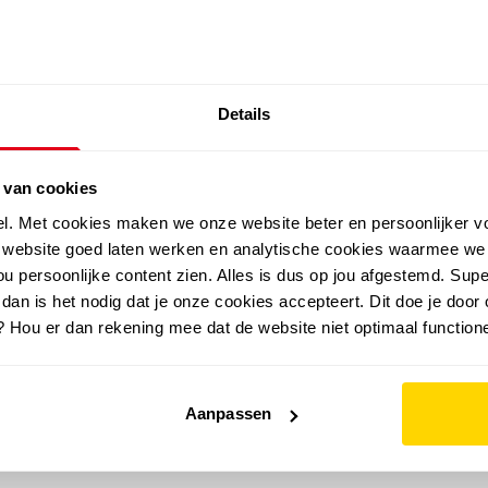
SALE: LAATSTE KANS!
Details
outdoor
zomer
merken
folder
sale
 van cookies
el. Met cookies maken we onze website beter en persoonlijker v
e website goed laten werken en analytische cookies waarmee we
u persoonlijke content zien. Alles is dus op jou afgestemd. Supe
 dan is het nodig dat je onze cookies accepteert. Dit doe je door 
? Hou er dan rekening mee dat de website niet optimaal functione
Aanpassen