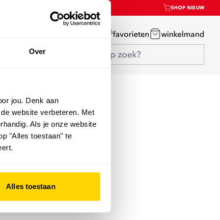
SHOP NIEUW
mijn account
favorieten
winkelmand
Over
oor jou. Denk aan
 de website verbeteren. Met
rhandig. Als je onze website
op "Alles toestaan" te
ert.
Alles toestaan