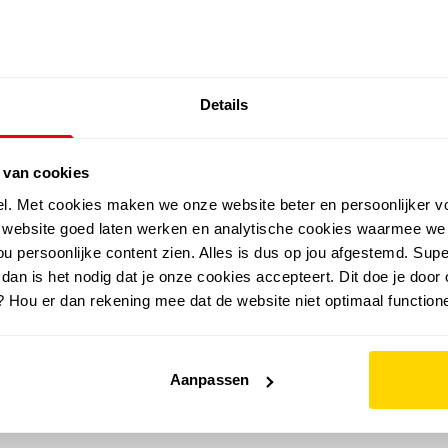
SALE: LAATSTE KANS!
Details
outdoor
zomer
merken
folder
sale
 van cookies
el. Met cookies maken we onze website beter en persoonlijker v
e website goed laten werken en analytische cookies waarmee we
u persoonlijke content zien. Alles is dus op jou afgestemd. Supe
 dan is het nodig dat je onze cookies accepteert. Dit doe je door 
? Hou er dan rekening mee dat de website niet optimaal functione
Aanpassen