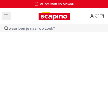
TOT 70% KORTING OP SALE
SALE: LAATSTE KANS!
SHOP NIEUW
Home