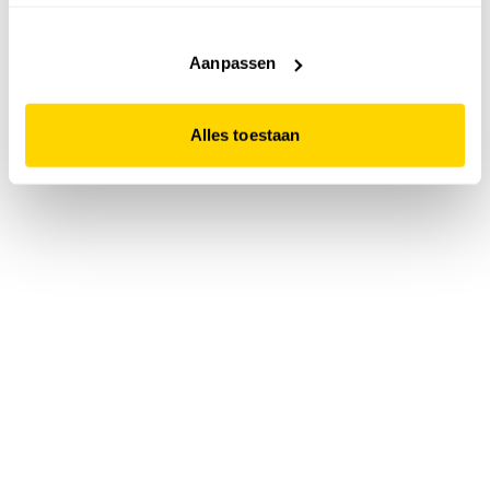
accepteert. Dit doe je door op "Alles toestaan" te klikken.
Liever geen cookies? Hou er dan rekening mee dat de
website niet optimaal functioneert.
Aanpassen
Alles toestaan