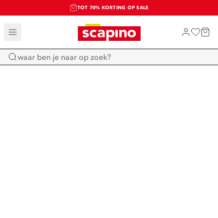
TOT 70% KORTING OP SALE
SALE: LAATSTE KANS!
SHOP NIEUW
Home