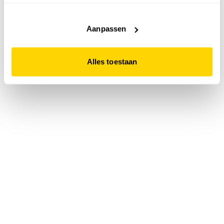
accepteert. Dit doe je door op "Alles toestaan" te klikken.
Liever geen cookies? Hou er dan rekening mee dat de
website niet optimaal functioneert.
Aanpassen
Alles toestaan