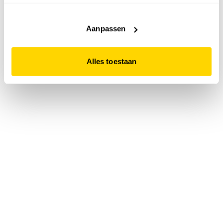
accepteert. Dit doe je door op "Alles toestaan" te klikken.
Liever geen cookies? Hou er dan rekening mee dat de
website niet optimaal functioneert.
Aanpassen
Alles toestaan