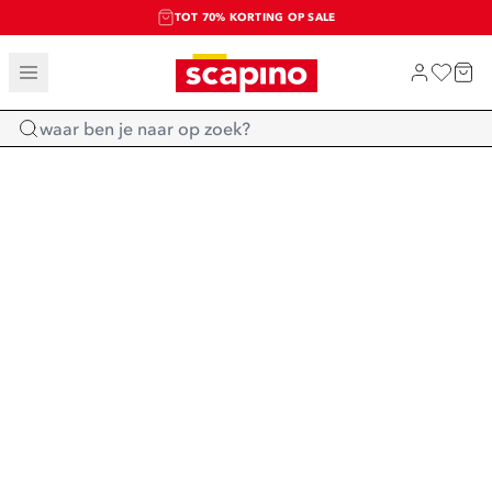
TOT 70% KORTING OP SALE
SALE: LAATSTE KANS!
SHOP NIEUW
Home