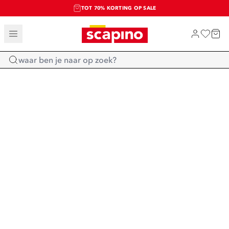
TOT 70% KORTING OP SALE
SALE: LAATSTE KANS!
SHOP NIEUW
Home