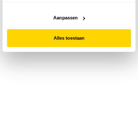
accepteert. Dit doe je door op "Alles toestaan" te klikken.
Liever geen cookies? Hou er dan rekening mee dat de
website niet optimaal functioneert.
Aanpassen
Alles toestaan