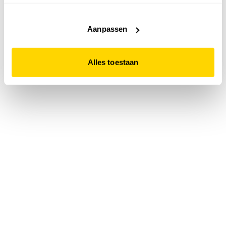
accepteert. Dit doe je door op "Alles toestaan" te klikken.
Liever geen cookies? Hou er dan rekening mee dat de
website niet optimaal functioneert.
Aanpassen
Alles toestaan