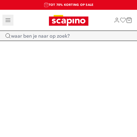
TOT 70% KORTING OP SALE
SALE: LAATSTE KANS!
SHOP NIEUW
Home