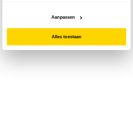
accepteert. Dit doe je door op "Alles toestaan" te klikken.
Liever geen cookies? Hou er dan rekening mee dat de
website niet optimaal functioneert.
Aanpassen
Alles toestaan