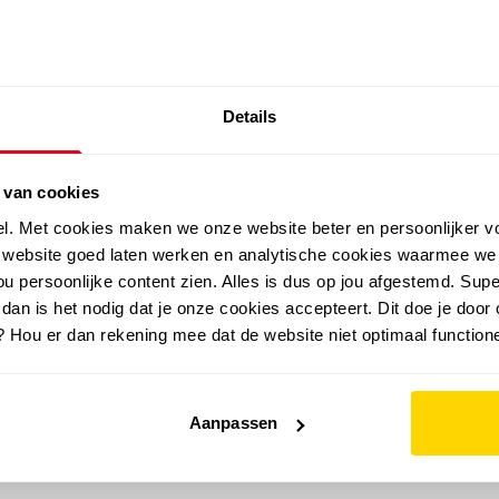
SALE: LAATSTE KANS!
Details
outdoor
zomer
merken
folder
sale
 van cookies
el. Met cookies maken we onze website beter en persoonlijker v
e website goed laten werken en analytische cookies waarmee we
u persoonlijke content zien. Alles is dus op jou afgestemd. Supe
 dan is het nodig dat je onze cookies accepteert. Dit doe je door 
? Hou er dan rekening mee dat de website niet optimaal functione
Aanpassen