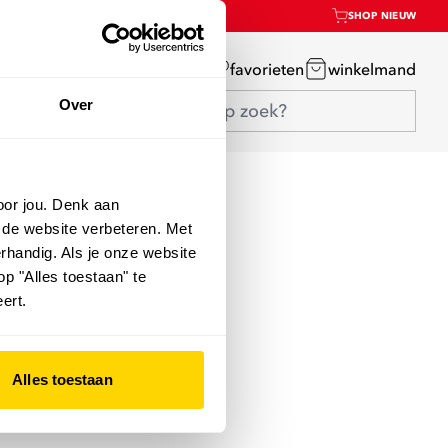
SHOP NIEUW
mijn account
favorieten
winkelmand
Over
oor jou. Denk aan
 de website verbeteren. Met
rhandig. Als je onze website
op "Alles toestaan" te
ert.
Alles toestaan