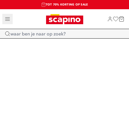
TOT 70% KORTING OP SALE
SALE: LAATSTE KANS!
SHOP NIEUW
Home