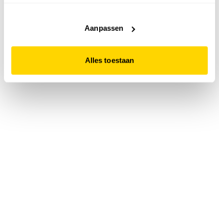
accepteert. Dit doe je door op "Alles toestaan" te klikken.
Liever geen cookies? Hou er dan rekening mee dat de
website niet optimaal functioneert.
Aanpassen
Alles toestaan