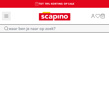
TOT 70% KORTING OP SALE
SALE: LAATSTE KANS!
SHOP NIEUW
Home