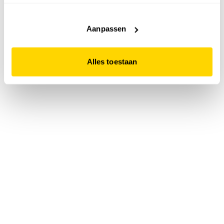
accepteert. Dit doe je door op "Alles toestaan" te klikken.
Liever geen cookies? Hou er dan rekening mee dat de
website niet optimaal functioneert.
Aanpassen
Alles toestaan