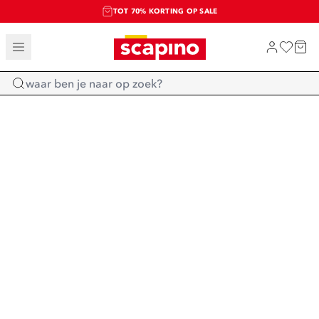
TOT 70% KORTING OP SALE
SALE: LAATSTE KANS!
SHOP NIEUW
Home