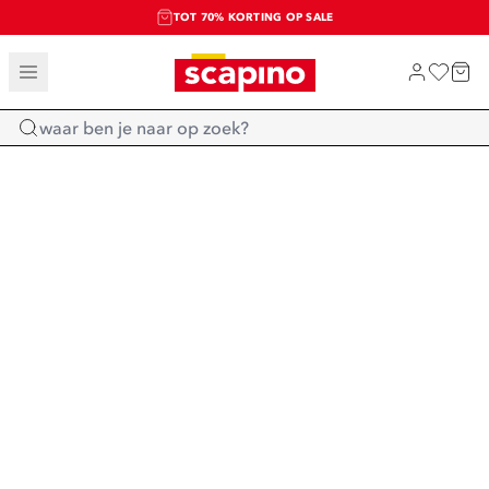
TOT 70% KORTING OP SALE
SALE: LAATSTE KANS!
SHOP NIEUW
Home