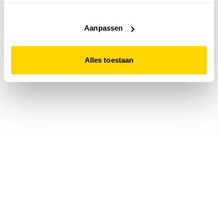
accepteert. Dit doe je door op "Alles toestaan" te klikken.
Liever geen cookies? Hou er dan rekening mee dat de
website niet optimaal functioneert.
Aanpassen
Alles toestaan