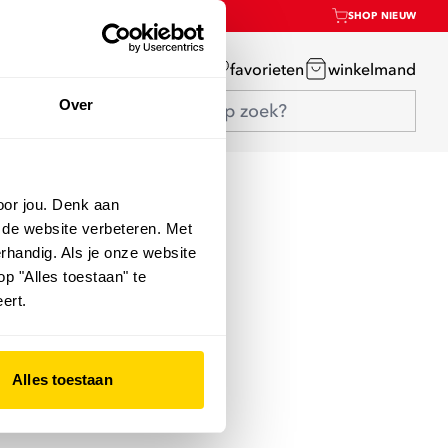
SHOP NIEUW
mijn account
favorieten
winkelmand
Over
oor jou. Denk aan
 de website verbeteren. Met
rhandig. Als je onze website
op "Alles toestaan" te
ert.
Alles toestaan