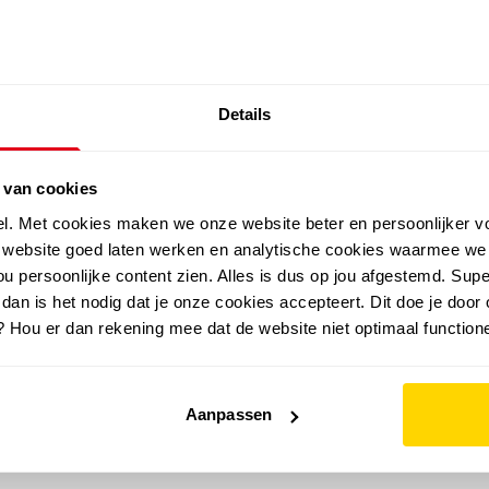
SALE: LAATSTE KANS!
Details
outdoor
zomer
merken
folder
sale
 van cookies
el. Met cookies maken we onze website beter en persoonlijker v
e website goed laten werken en analytische cookies waarmee we
u persoonlijke content zien. Alles is dus op jou afgestemd. Supe
 dan is het nodig dat je onze cookies accepteert. Dit doe je door 
? Hou er dan rekening mee dat de website niet optimaal functione
Aanpassen