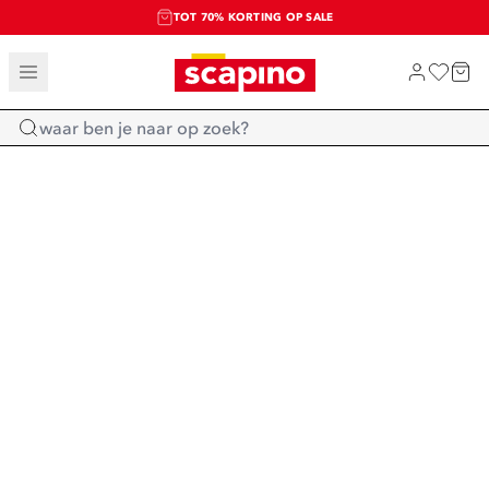
TOT 70% KORTING OP SALE
SALE: LAATSTE KANS!
SHOP NIEUW
Home