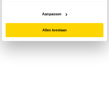
accepteert. Dit doe je door op "Alles toestaan" te klikken.
Liever geen cookies? Hou er dan rekening mee dat de
website niet optimaal functioneert.
Aanpassen
Alles toestaan