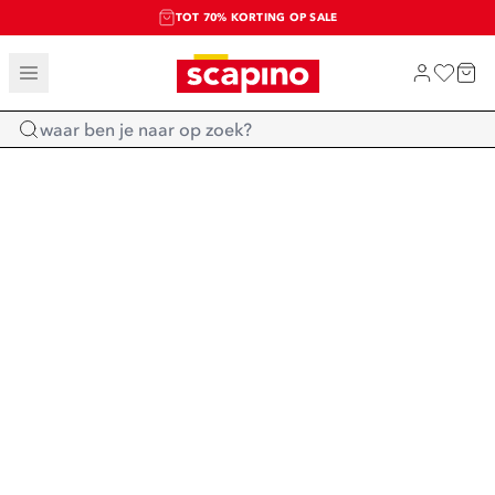
TOT 70% KORTING OP SALE
SALE: LAATSTE KANS!
SHOP NIEUW
Home