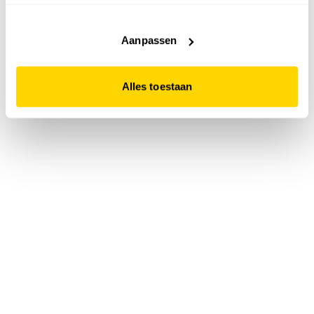
accepteert. Dit doe je door op "Alles toestaan" te klikken.
Liever geen cookies? Hou er dan rekening mee dat de
website niet optimaal functioneert.
Aanpassen
Alles toestaan