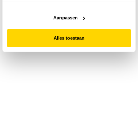
accepteert. Dit doe je door op "Alles toestaan" te klikken.
Liever geen cookies? Hou er dan rekening mee dat de
website niet optimaal functioneert.
Aanpassen
Alles toestaan