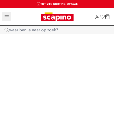
TOT 70% KORTING OP SALE
SALE: LAATSTE KANS!
SHOP NIEUW
Home