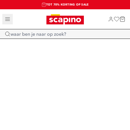
TOT 70% KORTING OP SALE
SALE: LAATSTE KANS!
SHOP NIEUW
Home