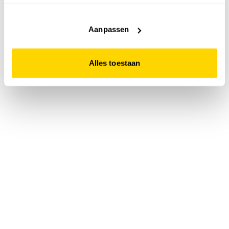
accepteert. Dit doe je door op "Alles toestaan" te klikken.
Liever geen cookies? Hou er dan rekening mee dat de
website niet optimaal functioneert.
Aanpassen
Alles toestaan