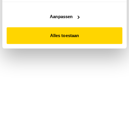
accepteert. Dit doe je door op "Alles toestaan" te klikken.
Liever geen cookies? Hou er dan rekening mee dat de
website niet optimaal functioneert.
Aanpassen
Alles toestaan