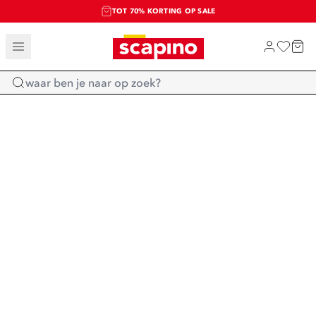
TOT 70% KORTING OP SALE
SALE: LAATSTE KANS!
SHOP NIEUW
Home