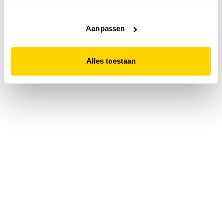
accepteert. Dit doe je door op "Alles toestaan" te klikken.
Liever geen cookies? Hou er dan rekening mee dat de
website niet optimaal functioneert.
Aanpassen
Alles toestaan