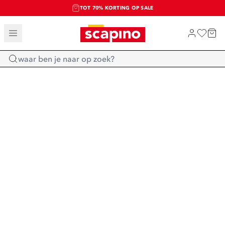
TOT 70% KORTING OP SALE
SALE: LAATSTE KANS!
SHOP NIEUW
Home