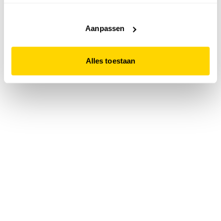
accepteert. Dit doe je door op "Alles toestaan" te klikken.
Liever geen cookies? Hou er dan rekening mee dat de
website niet optimaal functioneert.
Aanpassen
Alles toestaan