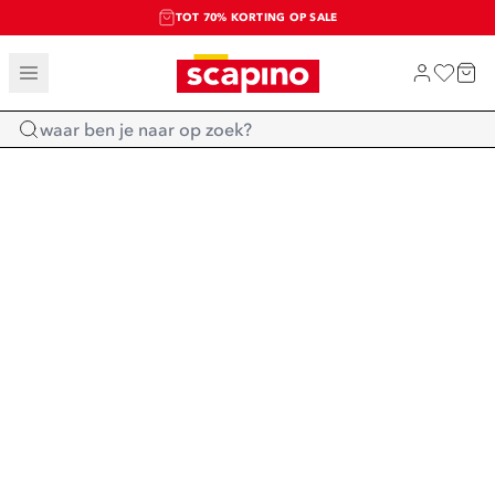
TOT 70% KORTING OP SALE
SALE: LAATSTE KANS!
SHOP NIEUW
Home