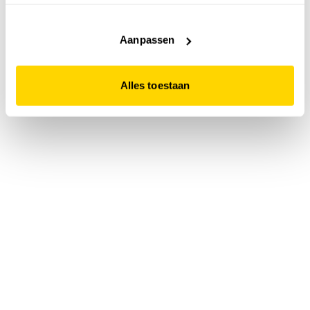
accepteert. Dit doe je door op "Alles toestaan" te klikken.
Liever geen cookies? Hou er dan rekening mee dat de
website niet optimaal functioneert.
Aanpassen
Alles toestaan