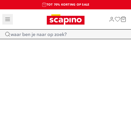
TOT 70% KORTING OP SALE
SALE: LAATSTE KANS!
SHOP NIEUW
Home