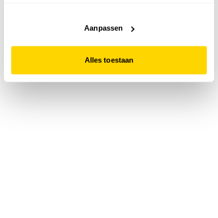
accepteert. Dit doe je door op "Alles toestaan" te klikken.
Liever geen cookies? Hou er dan rekening mee dat de
website niet optimaal functioneert.
Aanpassen
Alles toestaan