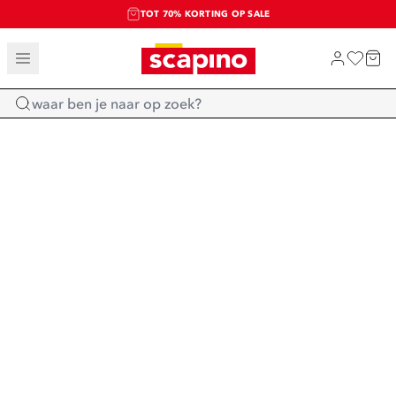
TOT 70% KORTING OP SALE
SALE: LAATSTE KANS!
SHOP NIEUW
Home