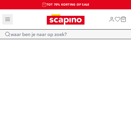
TOT 70% KORTING OP SALE
SALE: LAATSTE KANS!
SHOP NIEUW
Home