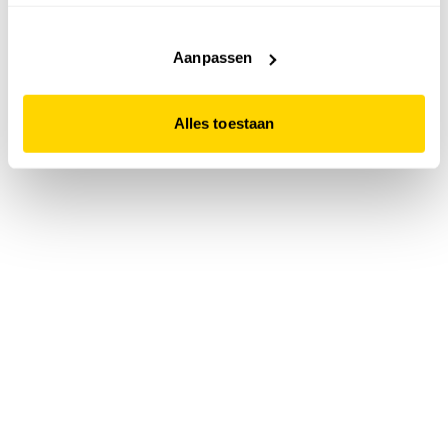
accepteert. Dit doe je door op "Alles toestaan" te klikken.
Liever geen cookies? Hou er dan rekening mee dat de
website niet optimaal functioneert.
Aanpassen
Alles toestaan