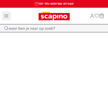
TOT 70% KORTING OP SALE
SALE: LAATSTE KANS!
SHOP NIEUW
Home