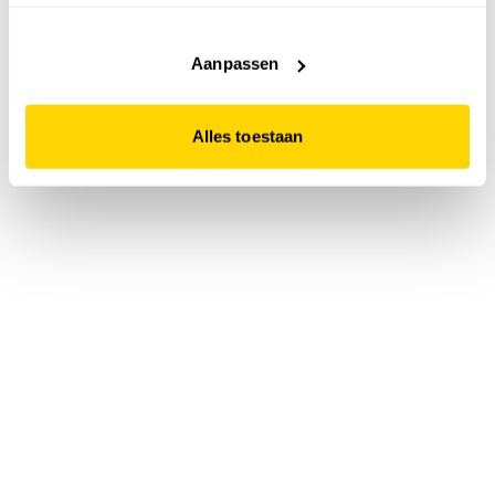
accepteert. Dit doe je door op "Alles toestaan" te klikken.
Liever geen cookies? Hou er dan rekening mee dat de
website niet optimaal functioneert.
Aanpassen
Alles toestaan