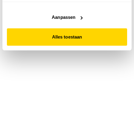
accepteert. Dit doe je door op "Alles toestaan" te klikken.
Liever geen cookies? Hou er dan rekening mee dat de
website niet optimaal functioneert.
Aanpassen
Alles toestaan