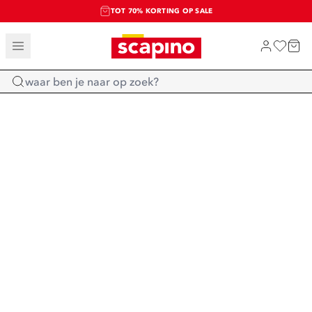
TOT 70% KORTING OP SALE
SALE: LAATSTE KANS!
SHOP NIEUW
Home