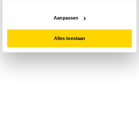
accepteert. Dit doe je door op "Alles toestaan" te klikken.
Liever geen cookies? Hou er dan rekening mee dat de
website niet optimaal functioneert.
Aanpassen
Alles toestaan