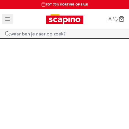
TOT 70% KORTING OP SALE
SALE: LAATSTE KANS!
SHOP NIEUW
Home