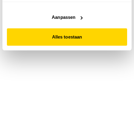
accepteert. Dit doe je door op "Alles toestaan" te klikken.
Liever geen cookies? Hou er dan rekening mee dat de
website niet optimaal functioneert.
Aanpassen
Alles toestaan