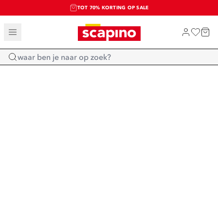
TOT 70% KORTING OP SALE
SALE: LAATSTE KANS!
SHOP NIEUW
Home