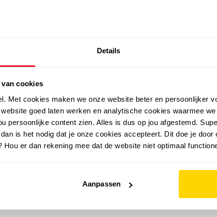
SALE: LAATSTE KANS!
Details
outdoor
zomer
merken
folder
sale
 van cookies
el. Met cookies maken we onze website beter en persoonlijker v
e website goed laten werken en analytische cookies waarmee we
u persoonlijke content zien. Alles is dus op jou afgestemd. Supe
 dan is het nodig dat je onze cookies accepteert. Dit doe je door 
? Hou er dan rekening mee dat de website niet optimaal functione
Aanpassen