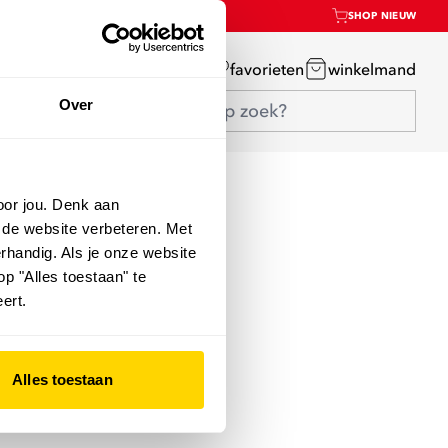
SHOP NIEUW
mijn account
favorieten
winkelmand
Over
oor jou. Denk aan
 de website verbeteren. Met
rhandig. Als je onze website
op "Alles toestaan" te
ert.
Alles toestaan