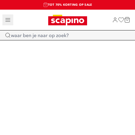
TOT 70% KORTING OP SALE
SALE: LAATSTE KANS!
SHOP NIEUW
Home