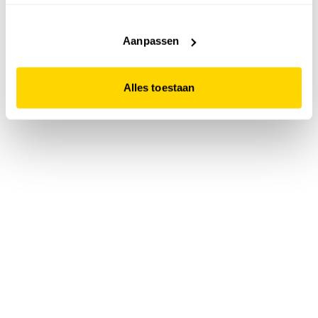
accepteert. Dit doe je door op "Alles toestaan" te klikken.
Liever geen cookies? Hou er dan rekening mee dat de
website niet optimaal functioneert.
Aanpassen
Alles toestaan