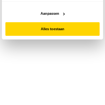
accepteert. Dit doe je door op "Alles toestaan" te klikken.
Liever geen cookies? Hou er dan rekening mee dat de
website niet optimaal functioneert.
Aanpassen
Alles toestaan