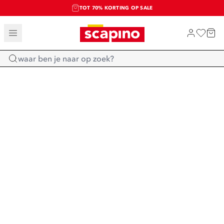
TOT 70% KORTING OP SALE
SALE: LAATSTE KANS!
SHOP NIEUW
Home