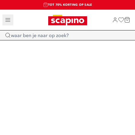
TOT 70% KORTING OP SALE
SALE: LAATSTE KANS!
SHOP NIEUW
Home