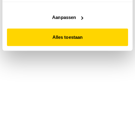
accepteert. Dit doe je door op "Alles toestaan" te klikken.
Liever geen cookies? Hou er dan rekening mee dat de
website niet optimaal functioneert.
Aanpassen
Alles toestaan