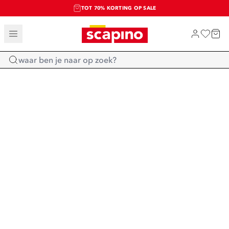
TOT 70% KORTING OP SALE
SALE: LAATSTE KANS!
SHOP NIEUW
Home