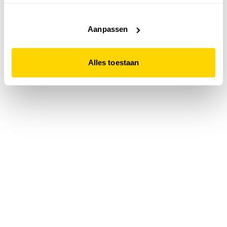
accepteert. Dit doe je door op "Alles toestaan" te klikken.
Liever geen cookies? Hou er dan rekening mee dat de
website niet optimaal functioneert.
Aanpassen
Alles toestaan