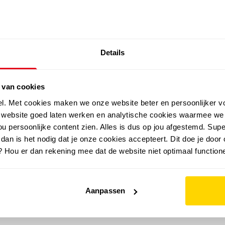
SALE: LAATSTE KANS!
Details
outdoor
zomer
merken
folder
sale
 van cookies
el. Met cookies maken we onze website beter en persoonlijker v
e website goed laten werken en analytische cookies waarmee we
u persoonlijke content zien. Alles is dus op jou afgestemd. Supe
 dan is het nodig dat je onze cookies accepteert. Dit doe je door 
? Hou er dan rekening mee dat de website niet optimaal functione
Aanpassen