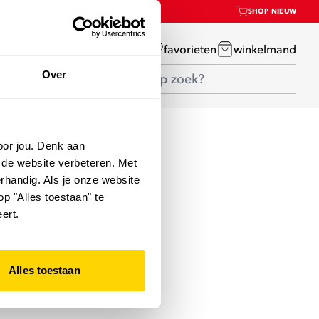
SHOP NIEUW
mijn account
favorieten
winkelmand
Over
oor jou. Denk aan
 de website verbeteren. Met
rhandig. Als je onze website
op "Alles toestaan" te
ert.
Alles toestaan