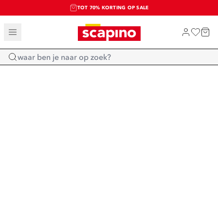
TOT 70% KORTING OP SALE
SALE: LAATSTE KANS!
SHOP NIEUW
Home