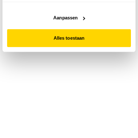
accepteert. Dit doe je door op "Alles toestaan" te klikken.
Liever geen cookies? Hou er dan rekening mee dat de
website niet optimaal functioneert.
Aanpassen
Alles toestaan