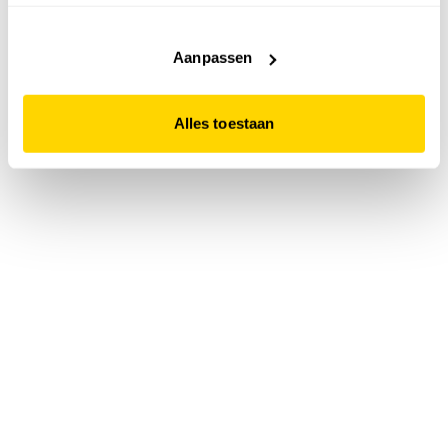
accepteert. Dit doe je door op "Alles toestaan" te klikken.
Liever geen cookies? Hou er dan rekening mee dat de
website niet optimaal functioneert.
Aanpassen
Alles toestaan