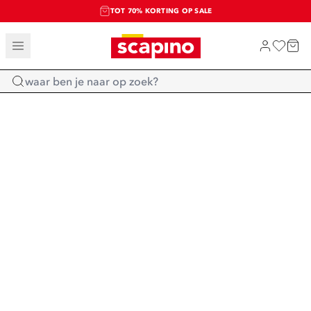
TOT 70% KORTING OP SALE
SALE: LAATSTE KANS!
SHOP NIEUW
Home