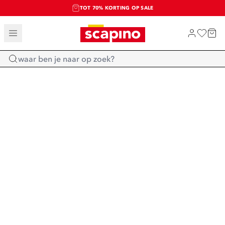
TOT 70% KORTING OP SALE
SALE: LAATSTE KANS!
SHOP NIEUW
Home