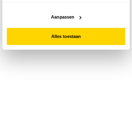
accepteert. Dit doe je door op "Alles toestaan" te klikken.
Liever geen cookies? Hou er dan rekening mee dat de
website niet optimaal functioneert.
Aanpassen
Alles toestaan