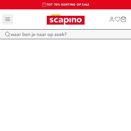
TOT 70% KORTING OP SALE
SALE: LAATSTE KANS!
SHOP NIEUW
Home