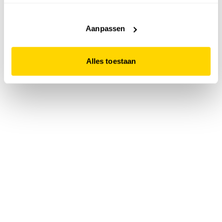
accepteert. Dit doe je door op "Alles toestaan" te klikken.
Liever geen cookies? Hou er dan rekening mee dat de
website niet optimaal functioneert.
Aanpassen
Alles toestaan