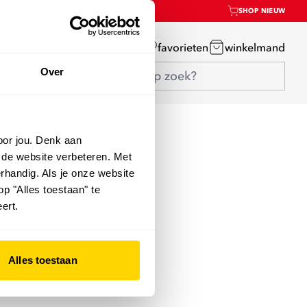
SHOP NIEUW
mijn account
favorieten
winkelmand
Over
oor jou. Denk aan
 de website verbeteren. Met
rhandig. Als je onze website
op "Alles toestaan" te
ert.
Alles toestaan