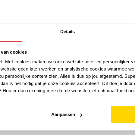
SALE: LAATSTE KANS!
Details
outdoor
zomer
merken
folder
sale
 van cookies
el. Met cookies maken we onze website beter en persoonlijker v
e website goed laten werken en analytische cookies waarmee we
u persoonlijke content zien. Alles is dus op jou afgestemd. Supe
 dan is het nodig dat je onze cookies accepteert. Dit doe je door 
? Hou er dan rekening mee dat de website niet optimaal functione
Aanpassen