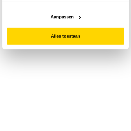
accepteert. Dit doe je door op "Alles toestaan" te klikken.
Liever geen cookies? Hou er dan rekening mee dat de
website niet optimaal functioneert.
Aanpassen
Alles toestaan