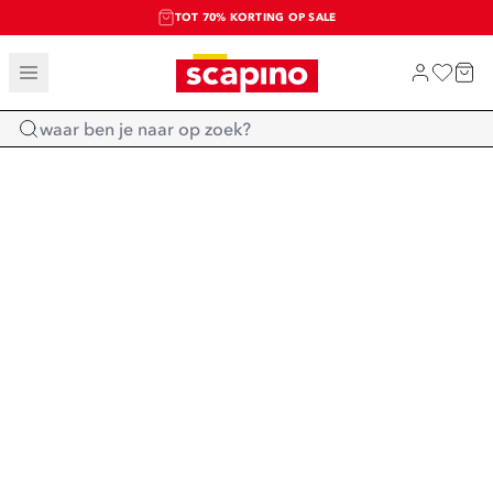
TOT 70% KORTING OP SALE
SALE: LAATSTE KANS!
SHOP NIEUW
Home