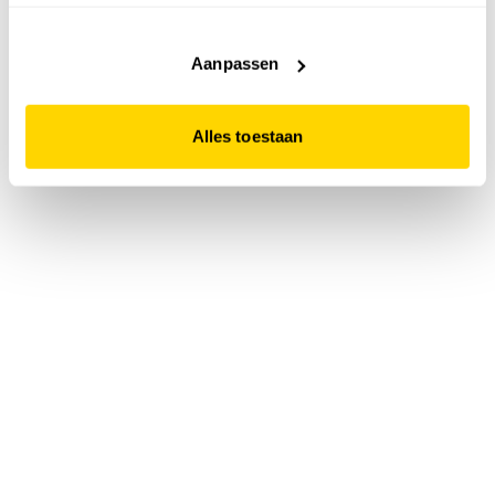
accepteert. Dit doe je door op "Alles toestaan" te klikken.
Liever geen cookies? Hou er dan rekening mee dat de
website niet optimaal functioneert.
Aanpassen
Alles toestaan