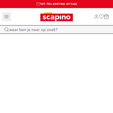
TOT 70% KORTING OP SALE
SALE: LAATSTE KANS!
SHOP NIEUW
Home