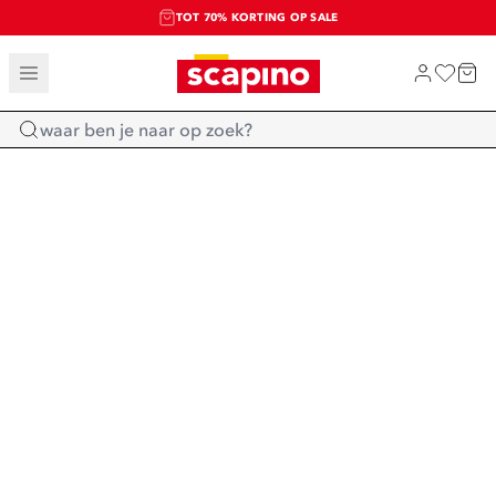
TOT 70% KORTING OP SALE
SALE: LAATSTE KANS!
SHOP NIEUW
Home