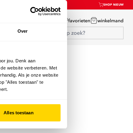
SHOP NIEUW
mijn account
favorieten
winkelmand
Over
oor jou. Denk aan
 de website verbeteren. Met
rhandig. Als je onze website
op "Alles toestaan" te
ert.
Alles toestaan