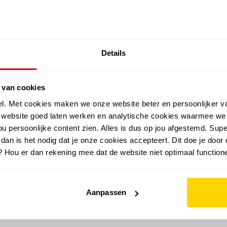
SALE: LAATSTE KANS!
Details
outdoor
zomer
merken
folder
sale
 van cookies
el. Met cookies maken we onze website beter en persoonlijker v
e website goed laten werken en analytische cookies waarmee we
u persoonlijke content zien. Alles is dus op jou afgestemd. Supe
 dan is het nodig dat je onze cookies accepteert. Dit doe je door 
? Hou er dan rekening mee dat de website niet optimaal functione
Aanpassen